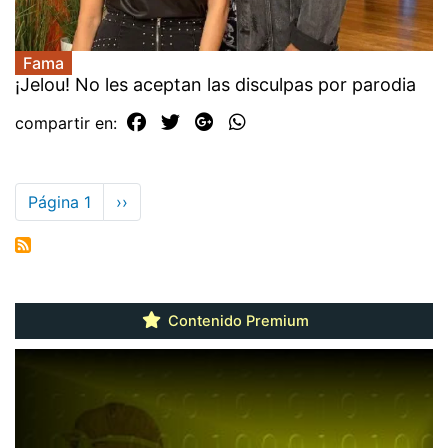
Fama
¡Jelou! No les aceptan las disculpas por parodia
compartir en:
Paginación
Página 1
Siguiente
››
página
Contenido Premium