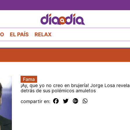
Pasar
al
contenido
principal
RO
EL PAÍS
RELAX
Fama
¡Ay, que yo no creo en brujería! Jorge Losa revela
detrás de sus polémicos amuletos
compartir en: