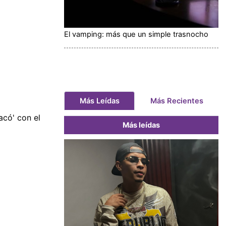
El vamping: más que un simple trasnocho
Más Leídas
Más Recientes
acó' con el
Más leídas