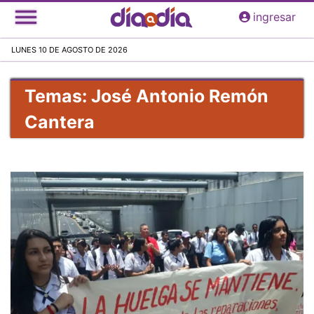
Pasar
ingresar
al
contenido
LUNES 10 DE AGOSTO DE 2026
principal
Temas: José Antonio Remón
Cantera