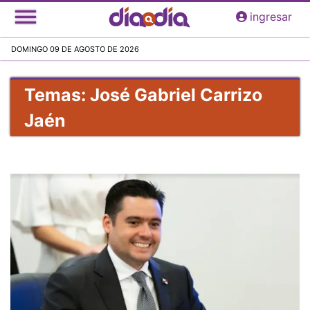
Pasar
ingresar
al
contenido
DOMINGO 09 DE AGOSTO DE 2026
principal
Temas: José Gabriel Carrizo
Jaén