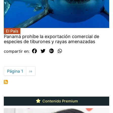
El País
Panamá prohíbe la exportación comercial de
especies de tiburones y rayas amenazadas
compartir en:
Paginación
Página 1
Siguiente
››
página
Contenido Premium