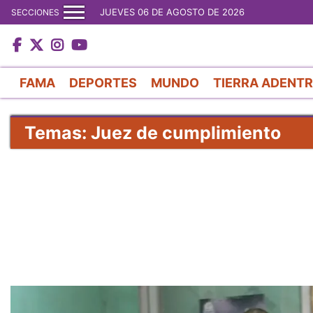
JUEVES 06 DE AGOSTO DE 2026
SECCIONES
FAMA
DEPORTES
MUNDO
TIERRA ADENT
Temas: Juez de cumplimiento