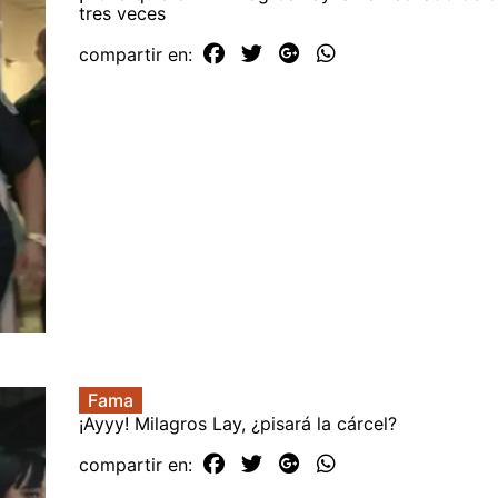
tres veces
compartir en:
Fama
¡Ayyy! Milagros Lay, ¿pisará la cárcel?
compartir en: