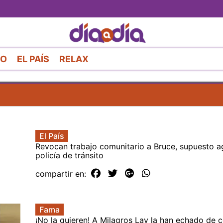
Pasar
al
contenido
principal
RO
EL PAÍS
RELAX
El País
Revocan trabajo comunitario a Bruce, supuesto a
policía de tránsito
compartir en:
Fama
¡No la quieren! A Milagros Lay la han echado de 