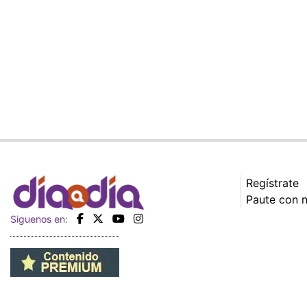
Regístrate
Paute con 
Siguenos en: