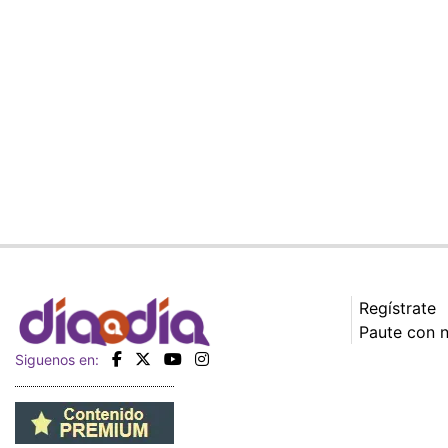
Regístrate
Paute con 
Siguenos en: