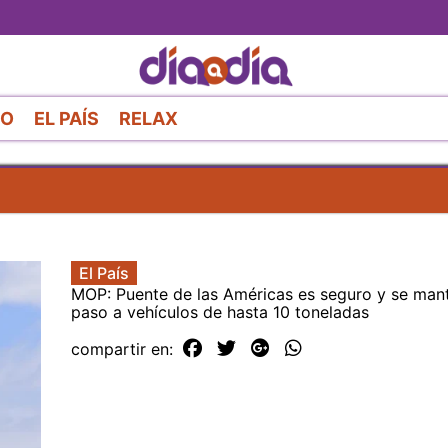
Pasar
al
contenido
principal
RO
EL PAÍS
RELAX
El País
MOP: Puente de las Américas es seguro y se mant
paso a vehículos de hasta 10 toneladas
compartir en: