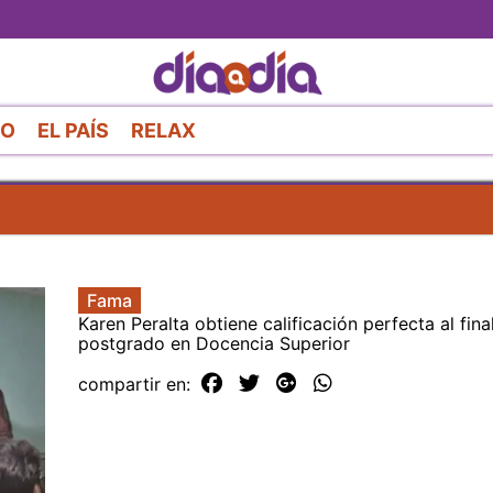
Pasar
al
contenido
principal
RO
EL PAÍS
RELAX
Fama
Karen Peralta obtiene calificación perfecta al fina
postgrado en Docencia Superior
compartir en: