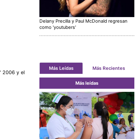
Delany Precilla y Paul McDonald regresan
como 'youtubers'
Más Leídas
Más Recientes
' 2006 y el
Más leídas