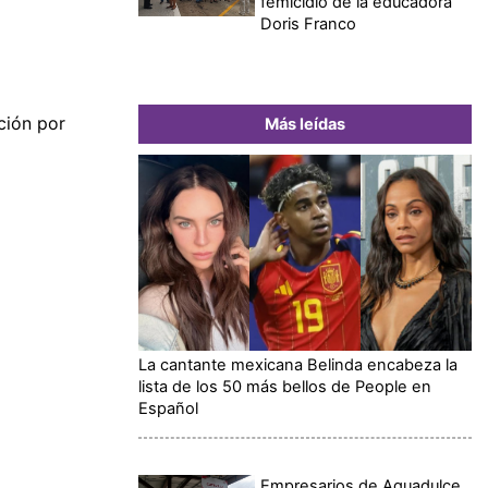
femicidio de la educadora
Doris Franco
ación por
Más leídas
La cantante mexicana Belinda encabeza la
lista de los 50 más bellos de People en
Español
Empresarios de Aguadulce