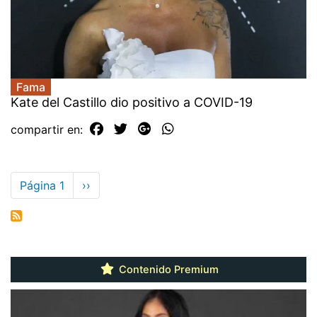
Fama
Kate del Castillo dio positivo a COVID-19
compartir en:
Paginación
Página 1
Siguiente
››
página
Contenido Premium