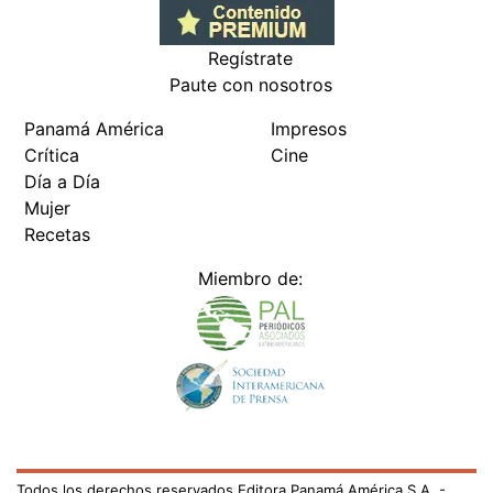
Regístrate
Paute con nosotros
Panamá América
Impresos
Crítica
Cine
Día a Día
Mujer
Recetas
Miembro de:
Todos los derechos reservados Editora Panamá América S.A. -