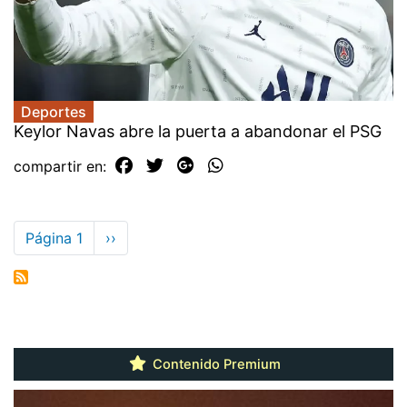
Deportes
Keylor Navas abre la puerta a abandonar el PSG
compartir en:
Paginación
Página 1
Siguiente
››
página
Contenido Premium