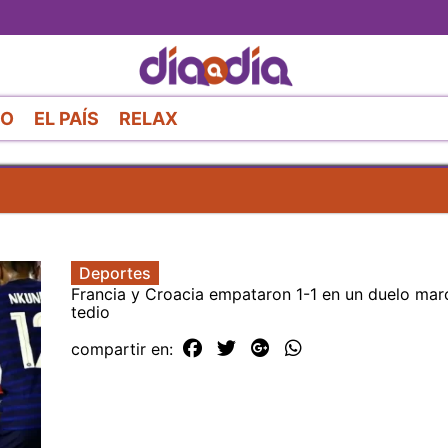
Pasar
al
contenido
principal
RO
EL PAÍS
RELAX
Deportes
Francia y Croacia empataron 1-1 en un duelo mar
tedio
compartir en: