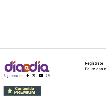
Regístrate
Paute con 
Siguenos en: