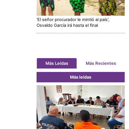
'El señor procurador le mintió al país',
Osvaldo García irá hasta el final
Más Leídas
Más Recientes
Más leídas