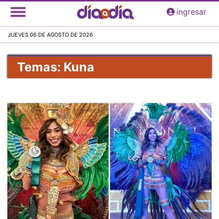
Pasar
ingresar
al
contenido
JUEVES 06 DE AGOSTO DE 2026
principal
Temas: Kuna