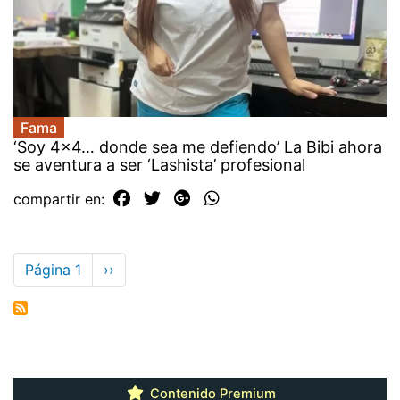
Fama
‘Soy 4x4… donde sea me defiendo’ La Bibi ahora
se aventura a ser ‘Lashista’ profesional
compartir en:
Paginación
Página 1
Siguiente
››
página
Contenido Premium