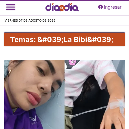
Pasar
ingresar
al
contenido
VIERNES 07 DE AGOSTO DE 2026
principal
Temas: &#039;La Bibi&#039;