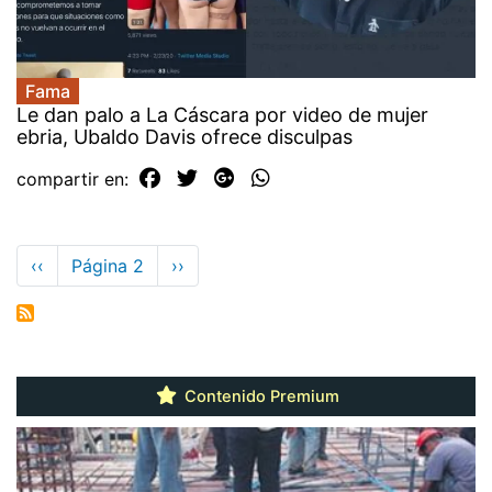
Fama
Le dan palo a La Cáscara por video de mujer
ebria, Ubaldo Davis ofrece disculpas
compartir en:
Paginación
Página
‹‹
Página 2
Siguiente
››
anterior
página
Contenido Premium