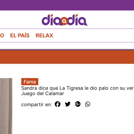
Pasar
al
contenido
principal
RO
EL PAÍS
RELAX
Fama
Sandra dice que La Tigresa le dio palo con su ver
Juego del Calamar
compartir en: