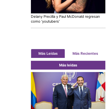
Delany Precilla y Paul McDonald regresan
como 'youtubers'
Más Leídas
Más Recientes
Más leídas