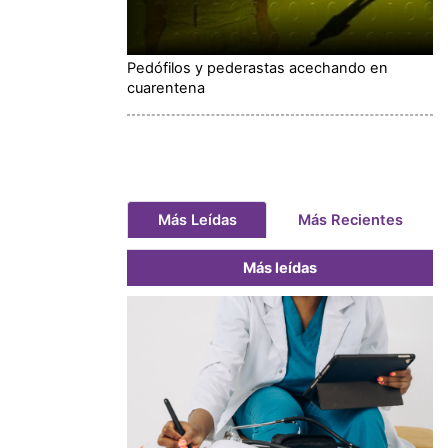
Pedófilos y pederastas acechando en
cuarentena
Más Leídas
Más Recientes
Más leídas