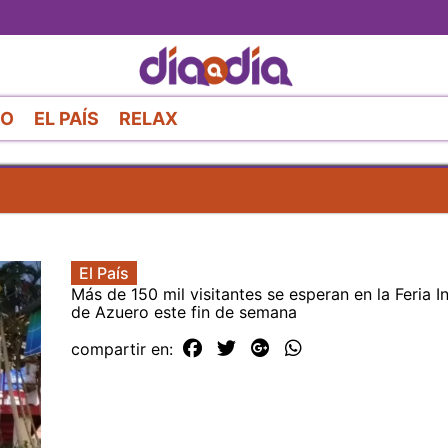
Pasar
al
contenido
principal
RO
EL PAÍS
RELAX
El País
Más de 150 mil visitantes se esperan en la Feria I
de Azuero este fin de semana
compartir en: