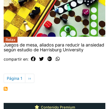
Relax
Juegos de mesa, aliados para reducir la ansiedad
según estudio de Harrisburg University
compartir en:
Paginación
Página 1
Siguiente
››
página
Contenido Premium