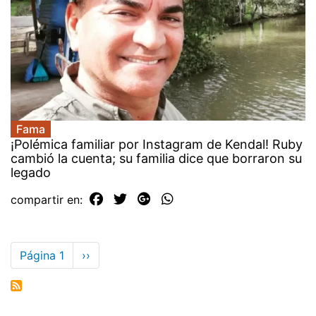
Fama
¡Polémica familiar por Instagram de Kendal! Ruby
cambió la cuenta; su familia dice que borraron su
legado
compartir en:
Paginación
Página 1
Siguiente
››
página