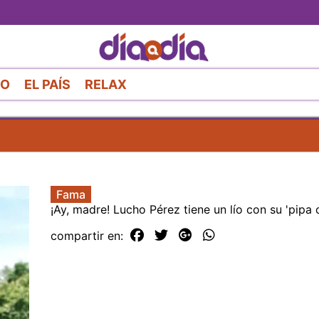
Pasar
al
contenido
principal
RO
EL PAÍS
RELAX
Fama
¡Ay, madre! Lucho Pérez tiene un lío con su 'pipa 
compartir en: