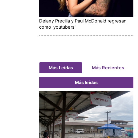
Delany Precilla y Paul McDonald regresan
como 'youtubers'
Más Leídas
Más Recientes
Más leídas