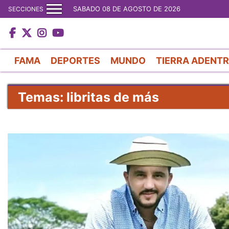
SABADO 08 DE AGOSTO DE 2026
SECCIONES
FAMA
DEPORTES
MUNDO
TIERRA ADENT
Temas: libritas de más