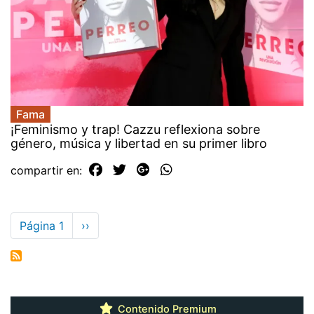
Fama
¡Feminismo y trap! Cazzu reflexiona sobre
género, música y libertad en su primer libro
compartir en:
Paginación
Página 1
Siguiente
››
página
Contenido Premium