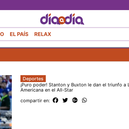
Pasar
al
contenido
principal
RO
EL PAÍS
RELAX
Deportes
¡Puro poder! Stanton y Buxton le dan el triunfo a 
Americana en el All-Star
compartir en: