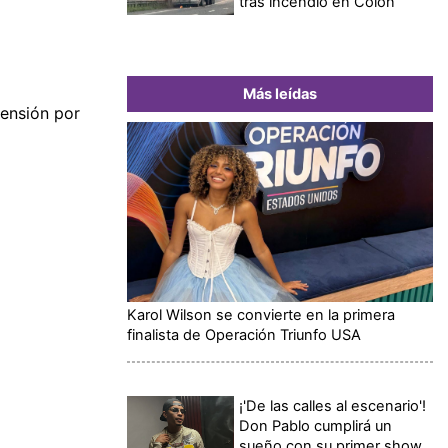
tras incendio en Colón
Más leídas
pensión por
Karol Wilson se convierte en la primera
finalista de Operación Triunfo USA
¡'De las calles al escenario'!
Don Pablo cumplirá un
sueño con su primer show