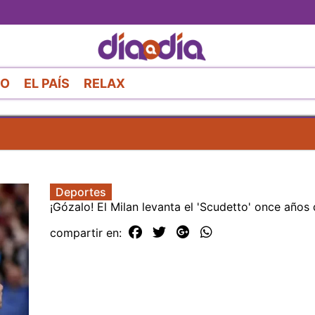
Pasar
al
contenido
principal
RO
EL PAÍS
RELAX
Deportes
¡Gózalo! El Milan levanta el 'Scudetto' once años
compartir en: