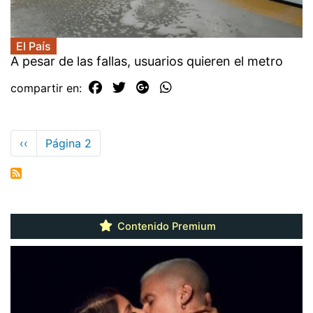
El País
A pesar de las fallas, usuarios quieren el metro
compartir en:
Paginación
Página
‹‹
Página 2
anterior
Contenido Premium