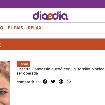
Pasar
al
contenido
principal
RO
EL PAÍS
RELAX
z
Fama
Lissette Condassin quedó con un 'tornillo biónico
ser operada
compartir en: