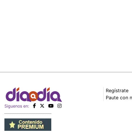
Regístrate
Paute con 
Siguenos en: