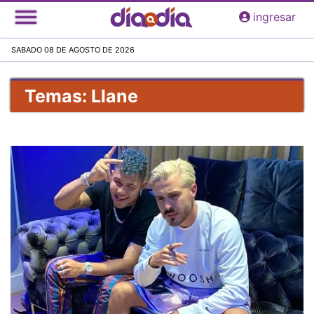
Pasar
ingresar
al
contenido
SABADO 08 DE AGOSTO DE 2026
principal
Temas: Llane