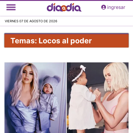
Pasar
ingresar
al
contenido
VIERNES 07 DE AGOSTO DE 2026
principal
Temas: Locos al poder