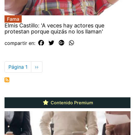
Fama
Elmis Castillo: 'A veces hay actores que
protestan porque quizás no los llaman'
compartir en:
Paginación
Página 1
Siguiente
››
página
Contenido Premium