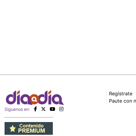
Regístrate
Paute con 
Siguenos en: