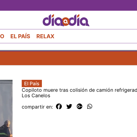
Pasar
al
contenido
principal
RO
EL PAÍS
RELAX
El País
Copiloto muere tras colisión de camión refrigera
Los Canelos
compartir en: