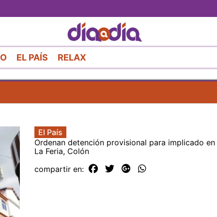
Pasar
al
contenido
principal
RO
EL PAÍS
RELAX
El País
Ordenan detención provisional para implicado en 
La Feria, Colón
compartir en: