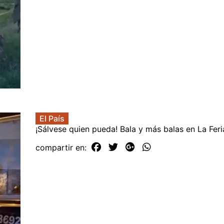
El País
¡Sálvese quien pueda! Bala y más balas en La Fer
compartir en: