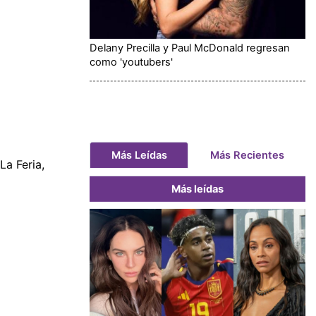
Delany Precilla y Paul McDonald regresan
como 'youtubers'
Más Leídas
Más Recientes
La Feria,
Más leídas