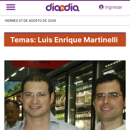
Pasar
ingresar
al
contenido
VIERNES 07 DE AGOSTO DE 2026
principal
Temas: Luis Enrique Martinelli