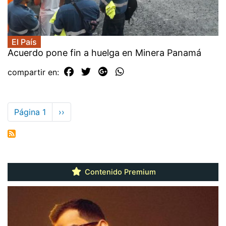
El País
Acuerdo pone fin a huelga en Minera Panamá
compartir en:
Paginación
Página 1
Siguiente
››
página
Contenido Premium