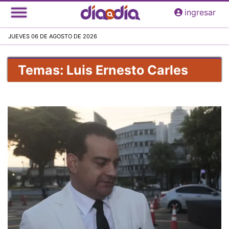
Pasar
ingresar
al
contenido
JUEVES 06 DE AGOSTO DE 2026
principal
Temas: Luis Ernesto Carles