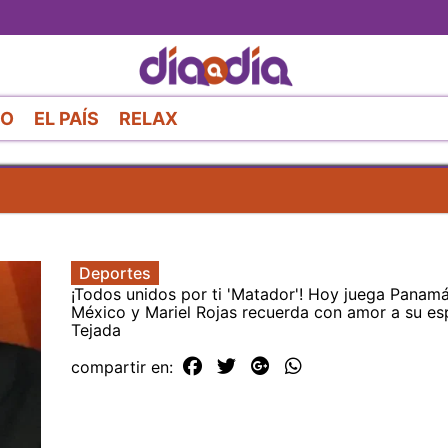
Pasar
al
contenido
principal
RO
EL PAÍS
RELAX
Deportes
¡Todos unidos por ti 'Matador'! Hoy juega Panam
México y Mariel Rojas recuerda con amor a su es
Tejada
compartir en: