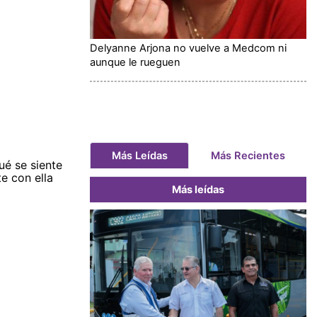
Delyanne Arjona no vuelve a Medcom ni
aunque le rueguen
Más Leídas
Más Recientes
ué se siente
te con ella
Más leídas