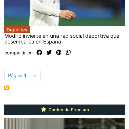
Deportes
Modric invierte en una red social deportiva que
desembarca en España
compartir en:
Paginación
Página 1
Siguiente
››
página
Contenido Premium