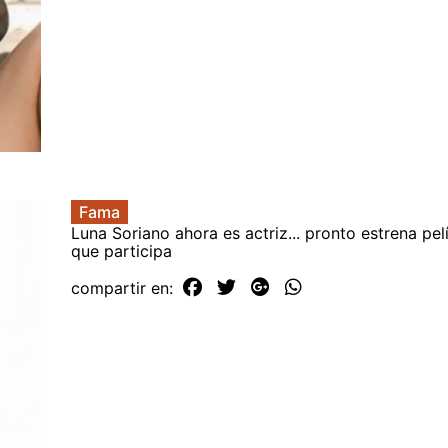
Fama
Luna Soriano ahora es actriz... pronto estrena pelí
que participa
compartir en: