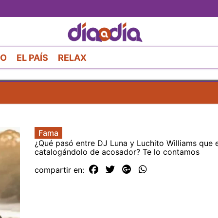
Pasar
al
contenido
principal
RO
EL PAÍS
RELAX
Fama
¿Qué pasó entre DJ Luna y Luchito Williams que 
catalogándolo de acosador? Te lo contamos
compartir en: