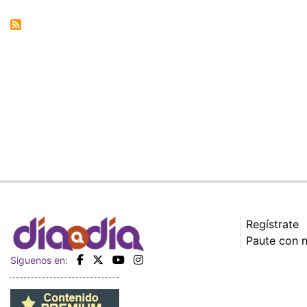
Regístrate
Paute con 
Siguenos en: