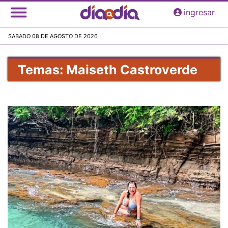
Pasar
ingresar
al
contenido
SABADO 08 DE AGOSTO DE 2026
principal
Temas: Maiseth Castroverde