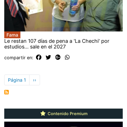
Fama
Le restan 107 días de pena a 'La Chechi' por
estudios... sale en el 2027
compartir en:
Paginación
Página 1
Siguiente
››
página
Contenido Premium