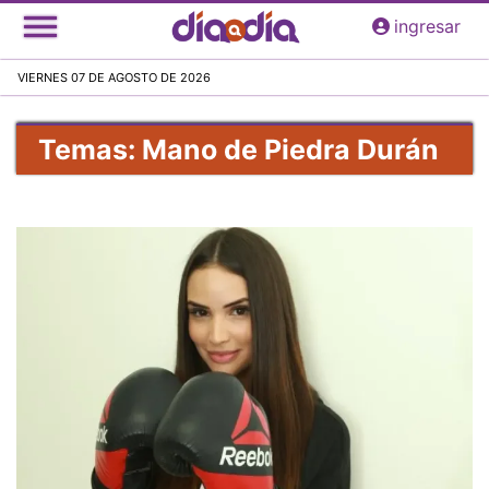
Pasar
ingresar
al
contenido
VIERNES 07 DE AGOSTO DE 2026
principal
Temas: Mano de Piedra Durán