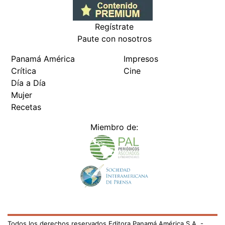
Regístrate
Paute con nosotros
Panamá América
Impresos
Crítica
Cine
Día a Día
Mujer
Recetas
Miembro de:
Todos los derechos reservados Editora Panamá América S.A. -