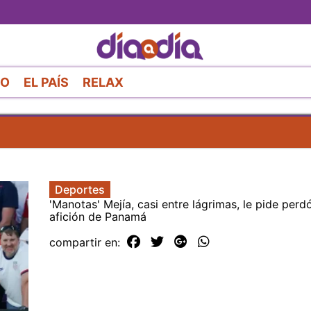
Pasar
al
contenido
principal
RO
EL PAÍS
RELAX
Deportes
'Manotas' Mejía, casi entre lágrimas, le pide perdó
afición de Panamá
compartir en: