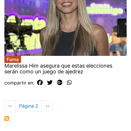
Fama
Marelissa Him asegura que estas elecciones
serán como un juego de ajedrez
compartir en:
Paginación
Página
‹‹
Página 2
Siguiente
››
anterior
página