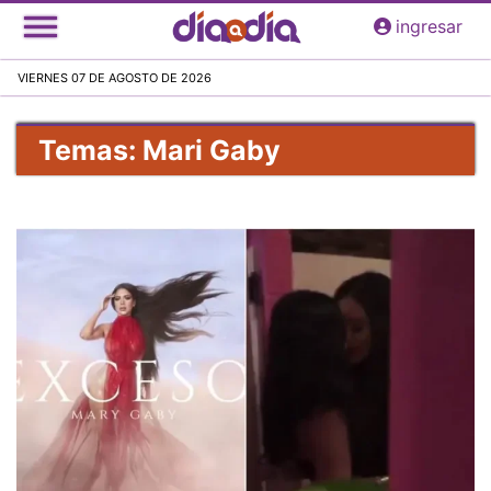
Pasar
ingresar
al
contenido
VIERNES 07 DE AGOSTO DE 2026
principal
Temas: Mari Gaby