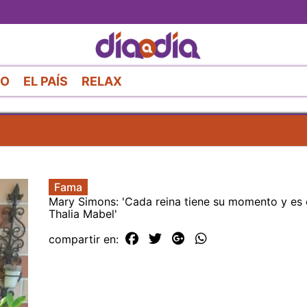
Pasar
al
contenido
principal
RO
EL PAÍS
RELAX
Fama
Mary Simons: 'Cada reina tiene su momento y es 
Thalia Mabel'
compartir en: