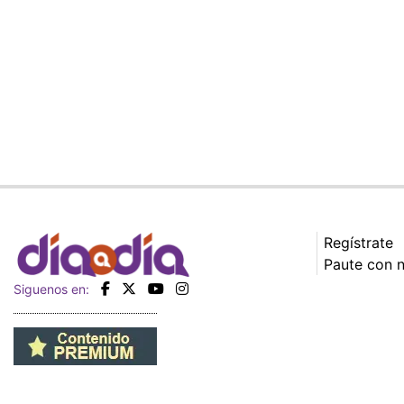
Regístrate
Paute con 
Siguenos en: