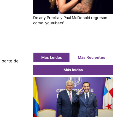
Delany Precilla y Paul McDonald regresan
como 'youtubers'
Más Leídas
Más Recientes
 parte del
Más leídas