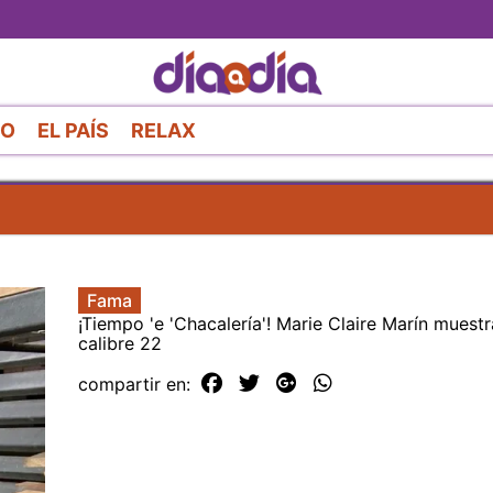
Pasar
al
contenido
principal
RO
EL PAÍS
RELAX
Fama
¡Tiempo 'e 'Chacalería'! Marie Claire Marín muestr
calibre 22
compartir en: