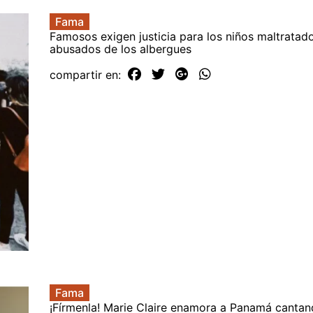
Fama
Famosos exigen justicia para los niños maltratad
abusados de los albergues
compartir en:
Fama
¡Fírmenla! Marie Claire enamora a Panamá cantand