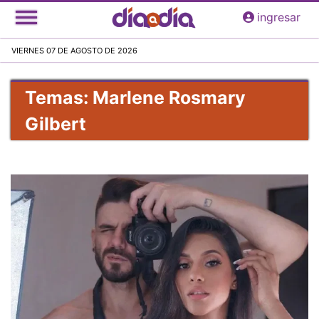
Pasar
ingresar
al
contenido
VIERNES 07 DE AGOSTO DE 2026
principal
Temas: Marlene Rosmary
Gilbert