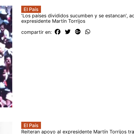
El País
'Los países divididos sucumben y se estancan', ad
expresidente Martín Torrijos
compartir en:
El País
Reiteran apoyo al expresidente Martín Torrijos tr