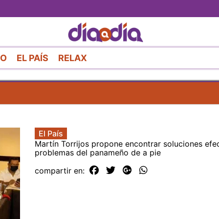
Pasar
al
contenido
principal
RO
EL PAÍS
RELAX
El País
Martín Torrijos propone encontrar soluciones efec
problemas del panameño de a pie
compartir en: