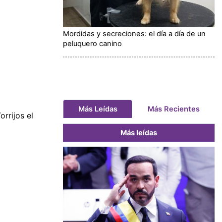
Mordidas y secreciones: el día a día de un
peluquero canino
Más Leídas
Más Recientes
rrijos el
Más leídas