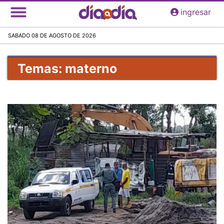
Pasar
ingresar
al
contenido
SABADO 08 DE AGOSTO DE 2026
principal
Temas: materno