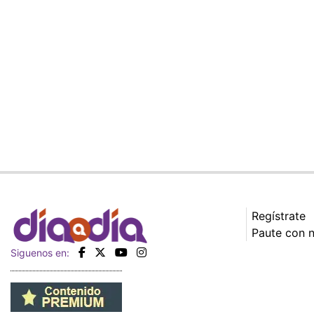
Regístrate
Paute con 
Siguenos en: