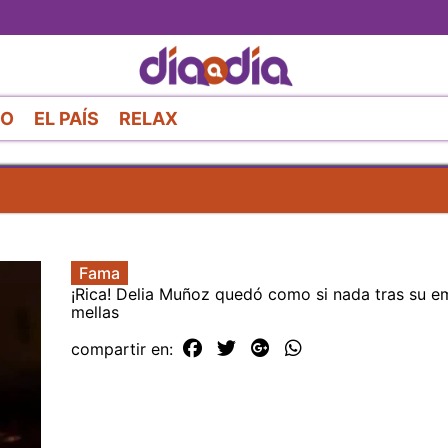
Pasar
al
contenido
principal
RO
EL PAÍS
RELAX
Fama
¡Rica! Delia Muñoz quedó como si nada tras su 
mellas
compartir en: