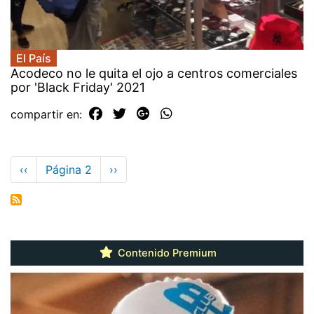
El País
​Acodeco no le quita el ojo a centros comerciales
por 'Black Friday' 2021
compartir en:
Paginación
Página
‹‹
Página 2
Siguiente
››
anterior
página
Contenido Premium