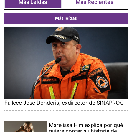
Más Leídas
Más Recientes
Más leídas
Fallece José Donderis, exdirector de SINAPROC
Marelissa Him explica por qué
quiere contar su historia de