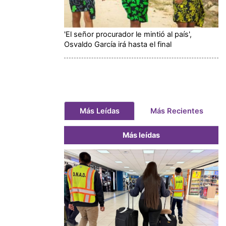
'El señor procurador le mintió al país',
Osvaldo García irá hasta el final
Más Leídas
Más Recientes
Más leídas