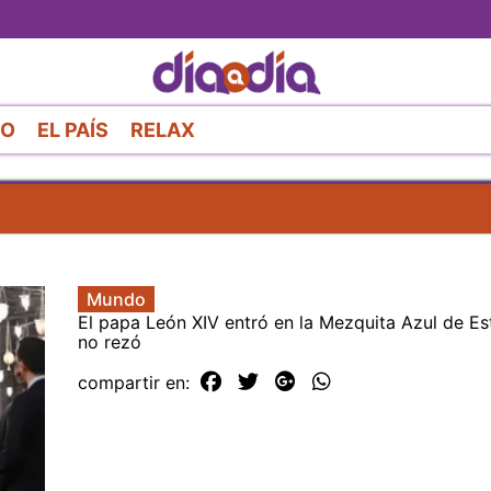
Pasar
al
contenido
principal
RO
EL PAÍS
RELAX
Mundo
El papa León XIV entró en la Mezquita Azul de Es
no rezó
compartir en: