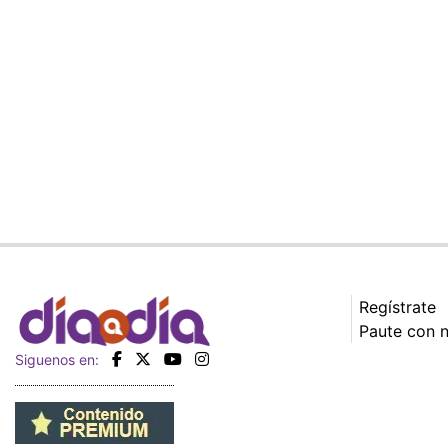
Regístrate
Paute con 
Siguenos en: