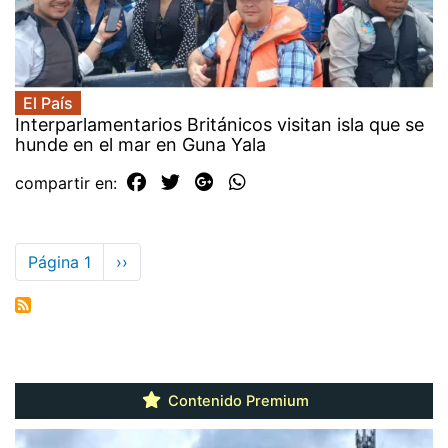
El País
Interparlamentarios Británicos visitan isla que se
hunde en el mar en Guna Yala
compartir en:
Paginación
Página 1
Siguiente
››
página
Contenido Premium