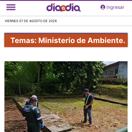
Pasar
ingresar
al
contenido
VIERNES 07 DE AGOSTO DE 2026
principal
Temas: Ministerio de Ambiente.