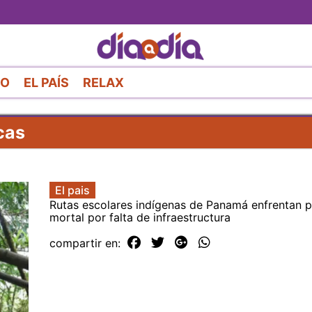
Pasar
al
contenido
principal
RO
EL PAÍS
RELAX
cas
El pais
Rutas escolares indígenas de Panamá enfrentan p
mortal por falta de infraestructura
compartir en: