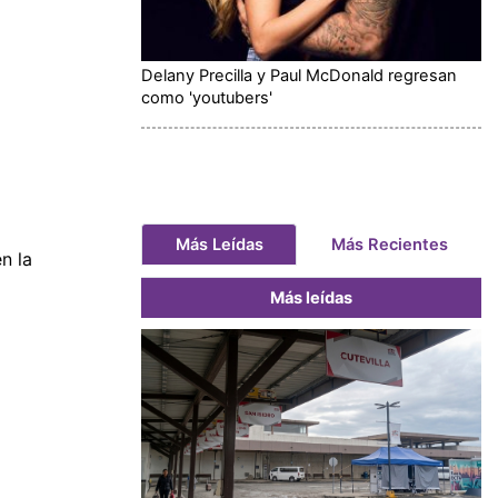
Delany Precilla y Paul McDonald regresan
como 'youtubers'
Más Leídas
Más Recientes
n la
Más leídas