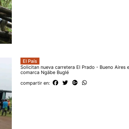
El País
Solicitan nueva carretera El Prado - Bueno Aires e
comarca Ngäbe Buglé
compartir en: